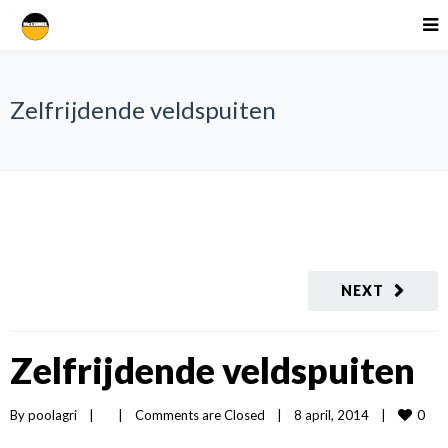
Zelfrijdende veldspuiten
NEXT
Zelfrijdende veldspuiten
0
By 
poolagri
|
|
Comments are Closed
|
8 april, 2014    
|