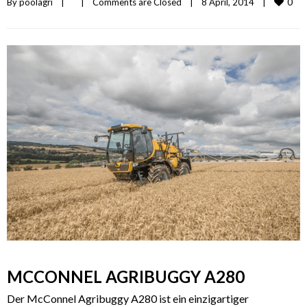
0
By 
poolagri
|
|
Comments are Closed
|
8 April, 2014    
|
MCCONNEL AGRIBUGGY A280
Der McConnel Agribuggy A280 ist ein einzigartiger