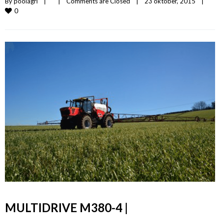
By 
poolagri
|
|
Comments are Closed
|
23 oktober, 2015    
|
0
MULTIDRIVE M380-4 |