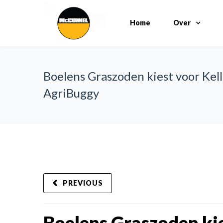
Home
Over
Boelens Graszoden kiest voor Kel
AgriBuggy
PREVIOUS
Boelens Graszoden ki