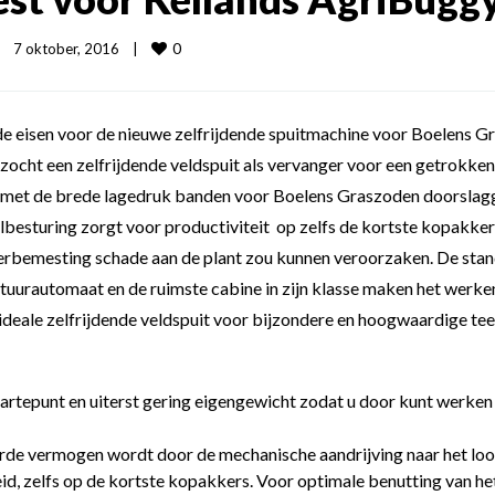
0
7 oktober, 2016    
|
en de eisen voor de nieuwe zelfrijdende spuitmachine voor Boelens
zocht een zelfrijdende veldspuit als vervanger voor een getrokk
 met de brede lagedruk banden voor Boelens Graszoden doorslagg
sturing zorgt voor productiviteit op zelfs de kortste kopakkers.
rbemesting schade aan de plant zou kunnen veroorzaken. De sta
uurautomaat en de ruimste cabine in zijn klasse maken het werken 
deale zelfrijdende veldspuit voor bijzondere en hoogwaardige tee
artepunt en uiterst gering eigengewicht zodat u door kunt werke
de vermogen wordt door de mechanische aandrijving naar het lo
d, zelfs op de kortste kopakkers. Voor optimale benutting van h