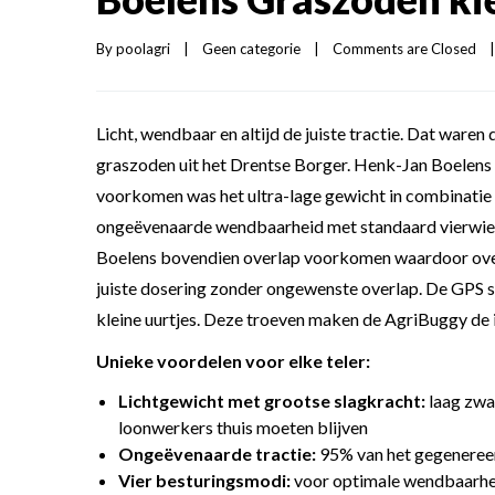
By 
poolagri
|
Geen categorie
|
Comments are Closed
|
Licht, wendbaar en altijd de juiste tractie. Dat war
graszoden uit het Drentse Borger. Henk-Jan Boelens 
voorkomen was het ultra-lage gewicht in combinatie
ongeëvenaarde wendbaarheid met standaard vierwielbe
Boelens bovendien overlap voorkomen waardoor ove
juiste dosering zonder ongewenste overlap. De GPS st
kleine uurtjes. Deze troeven maken de AgriBuggy de i
Unieke voordelen voor elke teler:
Lichtgewicht met grootse slagkracht:
laag zwa
loonwerkers thuis moeten blijven
Ongeëvenaarde tractie:
95% van het gegenereer
Vier besturingsmodi:
voor optimale wendbaarhei