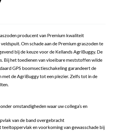
 Graszoden producent van Premium kwaliteit
en veldspuit. Om schade aan de Premium graszoden te
evend bij de keuze voor de Kellands AgriBuggy. De
 Bij het toedienen van vloeibare meststoffen wilde
ndaard GPS boomsectieschakeling garandeert de
met de AgriBuggy tot een plezier. Zelfs tot in de
lten.
n onder omstandigheden waar uw collega’s en
opvlak van de band overgebracht
et teeltoppervlak en voorkoming van gewasschade bij