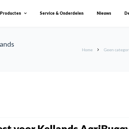
Producten
Service & Onderdelen
Nieuws
De
lands
Home
Geen categor
est voor Kellands AgriBugg