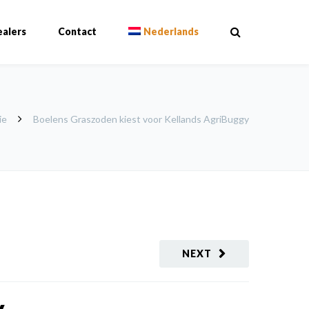
alers
Contact
Nederlands
ie
Boelens Graszoden kiest voor Kellands AgriBuggy
NEXT
y