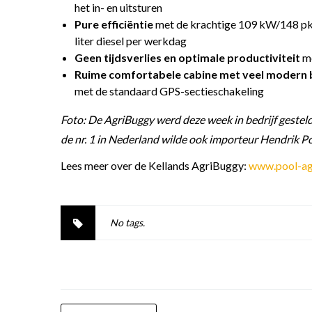
het in- en uitsturen
Pure efficiëntie
met de krachtige 109 kW/148 pk C
liter diesel per werkdag
Geen tijdsverlies en optimale productiviteit
m
Ruime comfortabele cabine met veel modern
met de standaard GPS-sectieschakeling
Foto: De AgriBuggy werd deze week in bedrijf gesteld
de nr. 1 in Nederland wilde ook importeur Hendrik Po
Lees meer over de Kellands AgriBuggy:
www.pool-ag
No tags.