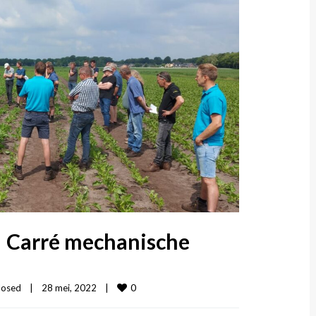
 | Carré mechanische
0
losed
|
28 mei, 2022    
|