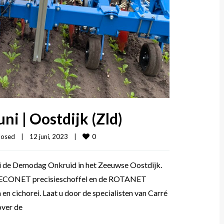
 juni | Oostdijk (Zld)
0
losed
|
12 juni, 2023    
|
 de Demodag Onkruid in het Zeeuwse Oostdijk.
de ECONET precisieschoffel en de ROTANET
 en cichorei. Laat u door de specialisten van Carré
over de