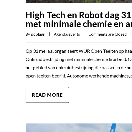
High Tech en Robot dag 31
met minimale chemie en a
By 
poolagri
|
Agenda/events
|
Comments are Closed
|
Op 31 mei a.s. organiseert WUR Open Teelten op haar
Onkruidbestrijding met minimale chemie & arbeid.
het gebied van onkruidbestrijding die passen in de h
open teelten bedrijf. Autonome werkende machines, 
READ MORE