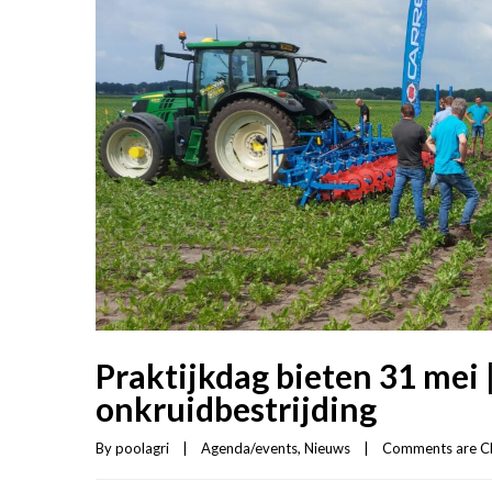
Praktijkdag bieten 31 mei
onkruidbestrijding
By 
poolagri
|
Agenda/events
, 
Nieuws
|
Comments are C