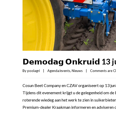
𝗗𝗲𝗺𝗼𝗱𝗮𝗴 𝗢𝗻𝗸𝗿𝘂𝗶𝗱 13
By 
poolagri
|
Agenda/events
, 
Nieuws
|
Comments are C
Cosun Beet Company en CZAV organiseert op 13 juni
Tijdens dit evenement krijgt u de gelegenheid om 
roterende wiedeg aan het werk te zien in suikerbieten
Premium-dealer Kraakman informeren en adviseren 