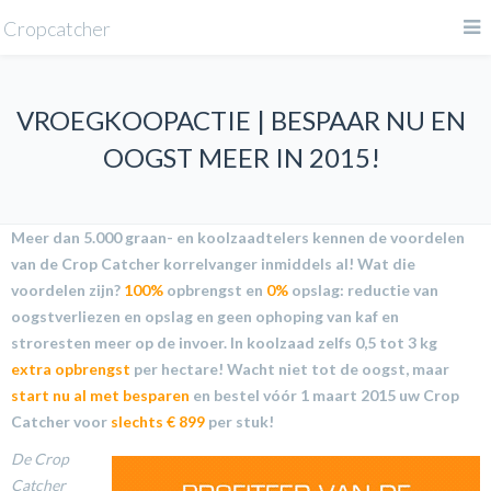
Cropcatcher
VROEGKOOPACTIE | BESPAAR NU EN
OOGST MEER IN 2015!
Meer dan 5.000 graan- en koolzaadtelers kennen de voordelen
van de Crop Catcher korrelvanger inmiddels al! Wat die
voordelen zijn?
100%
opbrengst en
0%
opslag: reductie van
oogstverliezen en opslag en geen ophoping van kaf en
stroresten meer op de invoer. In koolzaad zelfs 0,5 tot 3 kg
extra opbrengst
per hectare! Wacht niet tot de oogst, maar
start nu al met besparen
en bestel vóór 1 maart 2015 uw Crop
Catcher voor
slechts € 899
per stuk!
De Crop
Catcher