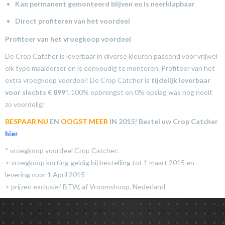
Kan permanent gemonteerd blijven en is neerklapbaar
Direct profiteren van het voordeel
Profiteer van het vroegkoop voordeel
De Crop Catcher is leverbaar in diverse kleuren passend voor vrijwel
elk type maaidorser en is eenvoudig te monteren. Profiteer van het
extra vroegkoop voordeel! De Crop Catcher is
tijdelijk leverbaar
voor slechts € 899
*. 100% opbrengst en 0% opslag was nog nooit
zo voordelig!
BESPAAR NU
EN
OOGST MEER
IN 2015! Bestel uw Crop Catcher
hier
* vroegkoop voordeel Crop Catcher:
> vroegkoop korting geldig bij bestelling tot 1 maart 2015 en
levering voor 1 April 2015
> prijzen exclusief BTW, af Vroomshoop, Nederland