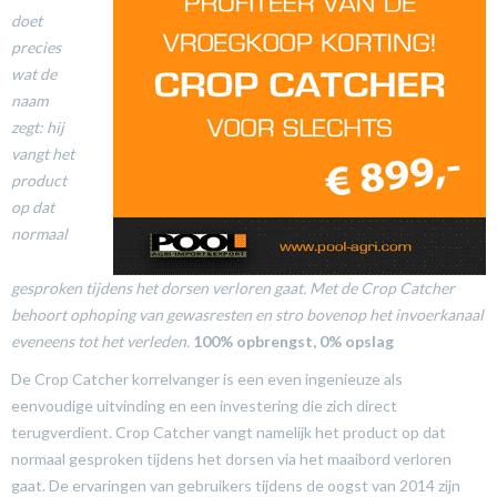
doet
precies
wat de
naam
zegt: hij
vangt het
product
op dat
normaal
gesproken tijdens het dorsen verloren gaat. Met de Crop Catcher
behoort ophoping van gewasresten en stro bovenop het invoerkanaal
eveneens tot het verleden.
100% opbrengst, 0% opslag
De Crop Catcher korrelvanger is een even ingenieuze als
eenvoudige uitvinding en een investering die zich direct
terugverdient. Crop Catcher vangt namelijk het product op dat
normaal gesproken tijdens het dorsen via het maaibord verloren
gaat. De ervaringen van gebruikers tijdens de oogst van 2014 zijn