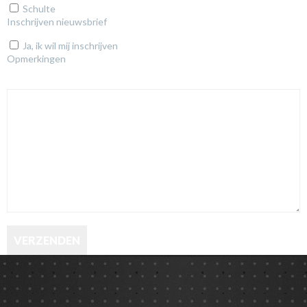
Schulte
Inschrijven nieuwsbrief
Ja, ik wil mij inschrijven
Opmerkingen