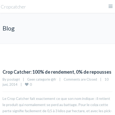
Cropcatcher
Blog
Crop Catcher: 100% de rendement, 0% de repousses
By 
poolagri
|
Geen categorie @fr
|
Comments are Closed
|
10 
0
juni, 2014    
|
Le Crop Catcher fait exactement ce que son nom indique : il retient
le produit qui normalement se perd au battage. Pour le colza cette
perte signifie facilement de 0,5 à 3 kilos par hectare, et avec les pick-