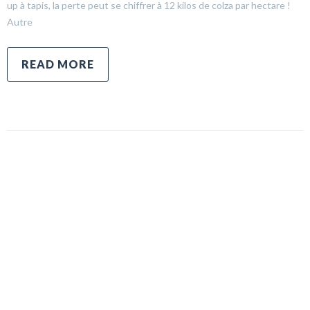
up à tapis, la perte peut se chiffrer à 12 kilos de colza par hectare !
Autre
READ MORE