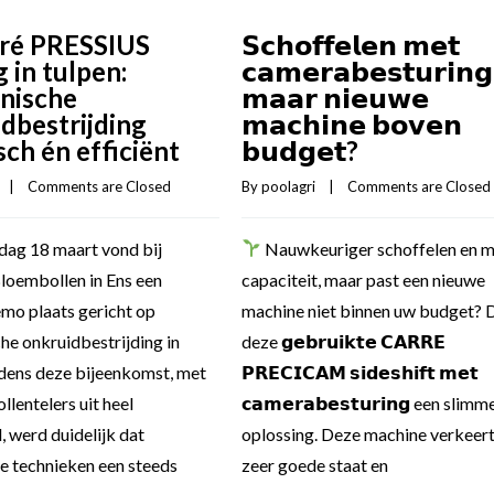
𝗦𝗰𝗵𝗼𝗳𝗳𝗲𝗹𝗲𝗻 𝗺𝗲𝘁
ré PRESSIUS
𝗰𝗮𝗺𝗲𝗿𝗮𝗯𝗲𝘀𝘁𝘂𝗿𝗶𝗻
 in tulpen:
𝗺𝗮𝗮𝗿 𝗻𝗶𝗲𝘂𝘄𝗲
nische
𝗺𝗮𝗰𝗵𝗶𝗻𝗲 𝗯𝗼𝘃𝗲𝗻
dbestrijding
𝗯𝘂𝗱𝗴𝗲𝘁?
sch én efficiënt
By 
poolagri
    |    
Comments are Closed
   |    
Comments are Closed
Nauwkeuriger schoffelen en 
ag 18 maart vond bij
capaciteit, maar past een nieuwe
oembollen in Ens een
machine niet binnen uw budget? D
mo plaats gericht op
deze 𝗴𝗲𝗯𝗿𝘂𝗶𝗸𝘁𝗲 𝗖𝗔𝗥𝗥𝗘
e onkruidbestrijding in
𝗣𝗥𝗘𝗖𝗜𝗖𝗔𝗠 𝘀𝗶𝗱𝗲𝘀𝗵𝗶𝗳𝘁 𝗺𝗲𝘁
jdens deze bijeenkomst, met
𝗰𝗮𝗺𝗲𝗿𝗮𝗯𝗲𝘀𝘁𝘂𝗿𝗶𝗻𝗴 een slimm
llentelers uit heel
oplossing. Deze machine verkeert
 werd duidelijk dat
zeer goede staat en
e technieken een steeds