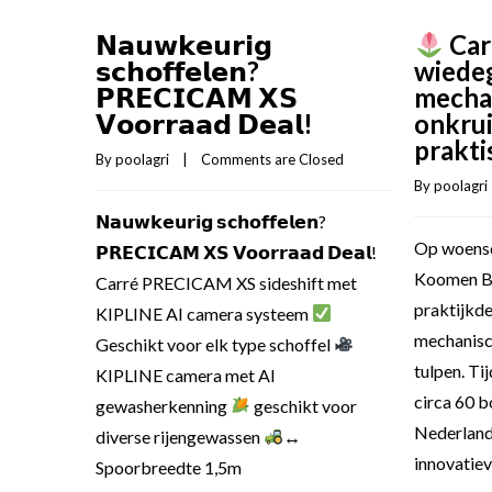
𝗡𝗮𝘂𝘄𝗸𝗲𝘂𝗿𝗶𝗴
Car
𝘀𝗰𝗵𝗼𝗳𝗳𝗲𝗹𝗲𝗻?
wiedeg
𝗣𝗥𝗘𝗖𝗜𝗖𝗔𝗠 𝗫𝗦
mecha
𝗩𝗼𝗼𝗿𝗿𝗮𝗮𝗱 𝗗𝗲𝗮𝗹!
onkrui
prakti
By 
poolagri
    |    
Comments are Closed
By 
poolagri
 
𝗡𝗮𝘂𝘄𝗸𝗲𝘂𝗿𝗶𝗴 𝘀𝗰𝗵𝗼𝗳𝗳𝗲𝗹𝗲𝗻?
Op woensd
𝗣𝗥𝗘𝗖𝗜𝗖𝗔𝗠 𝗫𝗦 𝗩𝗼𝗼𝗿𝗿𝗮𝗮𝗱 𝗗𝗲𝗮𝗹!
Koomen Bl
Carré PRECICAM XS sideshift met
praktijkde
KIPLINE AI camera systeem
mechanisch
Geschikt voor elk type schoffel
tulpen. Ti
KIPLINE camera met AI
circa 60 bo
gewasherkenning
geschikt voor
Nederland,
diverse rijengewassen
↔
innovatiev
Spoorbreedte 1,5m