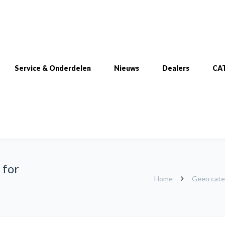
Service & Onderdelen
Nieuws
Dealers
CA
 for
Home
Geen cate