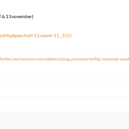
2 & 13 november)
ts#/hallplan/hall=11;stand=11__D52;
hoffel
,
mechanische onkruidbestrijding
,
precisieschoffel
,
roterende wied