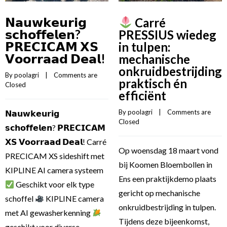
𝗡𝗮𝘂𝘄𝗸𝗲𝘂𝗿𝗶𝗴
Carré
𝘀𝗰𝗵𝗼𝗳𝗳𝗲𝗹𝗲𝗻?
PRESSIUS wiedeg
𝗣𝗥𝗘𝗖𝗜𝗖𝗔𝗠 𝗫𝗦
in tulpen:
𝗩𝗼𝗼𝗿𝗿𝗮𝗮𝗱 𝗗𝗲𝗮𝗹!
mechanische
onkruidbestrijding
By 
poolagri
    |    
Comments are 
praktisch én
Closed
efficiënt
By 
poolagri
    |    
Comments are 
𝗡𝗮𝘂𝘄𝗸𝗲𝘂𝗿𝗶𝗴
Closed
𝘀𝗰𝗵𝗼𝗳𝗳𝗲𝗹𝗲𝗻? 𝗣𝗥𝗘𝗖𝗜𝗖𝗔𝗠
𝗫𝗦 𝗩𝗼𝗼𝗿𝗿𝗮𝗮𝗱 𝗗𝗲𝗮𝗹! Carré
Op woensdag 18 maart vond
PRECICAM XS sideshift met
bij Koomen Bloembollen in
KIPLINE AI camera systeem
Ens een praktijkdemo plaats
Geschikt voor elk type
gericht op mechanische
schoffel
KIPLINE camera
onkruidbestrijding in tulpen.
met AI gewasherkenning
Tijdens deze bijeenkomst,
geschikt voor diverse