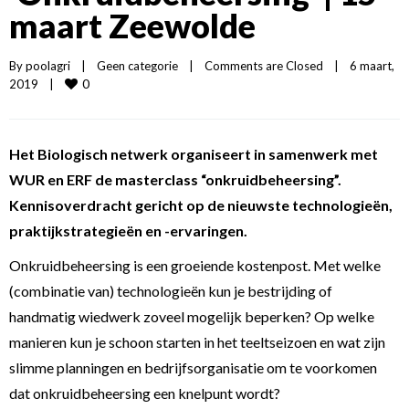
maart Zeewolde
By 
poolagri
|
Geen categorie
|
Comments are Closed
|
6 maart, 
0
2019    
|
Het Biologisch netwerk organiseert in samenwerk met
WUR en ERF de masterclass “onkruidbeheersing”.
Kennisoverdracht gericht op de nieuwste technologieën,
praktijkstrategieën en -ervaringen.
Onkruidbeheersing is een groeiende kostenpost. Met welke
(combinatie van) technologieën kun je bestrijding of
handmatig wiedwerk zoveel mogelijk beperken? Op welke
manieren kun je schoon starten in het teeltseizoen en wat zijn
slimme planningen en bedrijfsorganisatie om te voorkomen
dat onkruidbeheersing een knelpunt wordt?