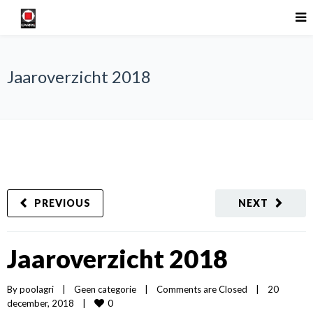
Jaaroverzicht 2018
PREVIOUS
NEXT
Jaaroverzicht 2018
By 
poolagri
|
Geen categorie
|
Comments are Closed
|
20 
0
december, 2018    
|