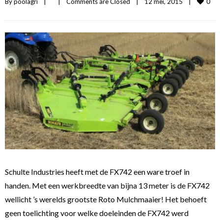
0
By 
poolagri
|
|
Comments are Closed
|
12 mei, 2015    
|
Schulte Industries heeft met de FX742 een ware troef in
handen. Met een werkbreedte van bijna 13 meter is de FX742
wellicht ’s werelds grootste Roto Mulchmaaier! Het behoeft
geen toelichting voor welke doeleinden de FX742 werd