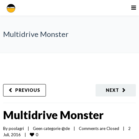
Multidrive Monster
PREVIOUS
NEXT
Multidrive Monster
By 
poolagri
|
Geen categorie @de
|
Comments are Closed
|
2 
0
Juli, 2016    
|