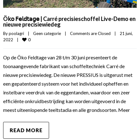
Ö𝗄𝗈 𝖥𝖾𝗅𝖽𝗍𝖺𝗀𝖾 | Carré precisieschoffel Live-Demo en
nieuwe precisiewiedeg
By 
poolagri
|
Geen categorie
|
Comments are Closed
|
21 juni, 
0
2022    
|
Op de Öko Feldtage van 28 t/m 30 juni presenteert de
toonaangevende fabrikant van schoffeltechniek Carré de
nieuwe precisiewiedeg. De nieuwe PRESSIUS is uitgerust met
een gepatenteerd systeem voor het individueel opheffen en
instelbare veerdruk van de eggentanden, waardoor een zeer
efficiënte onkruidbestrijding kan worden uitgevoerd in de
meest uiteenlopende teeltstadia en alle grondsoorten. Meer
READ MORE