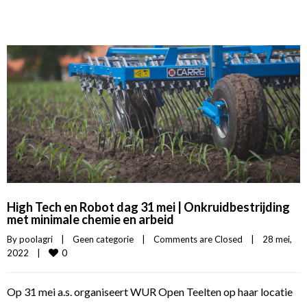
High Tech en Robot dag 31 mei | Onkruidbestrijding
met minimale chemie en arbeid
By 
poolagri
|
Geen categorie
|
Comments are Closed
|
28 mei, 
0
2022    
|
Op 31 mei a.s. organiseert WUR Open Teelten op haar locatie