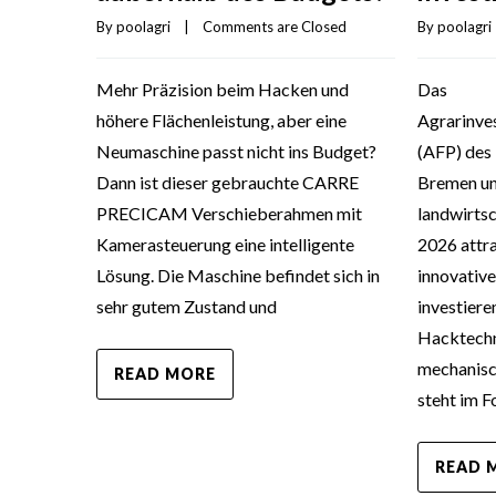
By 
poolagri
 
By 
poolagri
    |    
Comments are Closed
Das
Mehr Präzision beim Hacken und
Agrarinve
höhere Flächenleistung, aber eine
(AFP) des
Neumaschine passt nicht ins Budget?
Bremen un
Dann ist dieser gebrauchte CARRE
landwirtsc
PRECICAM Verschieberahmen mit
2026 attra
Kamerasteuerung eine intelligente
innovative
Lösung. Die Maschine befindet sich in
investier
sehr gutem Zustand und
Hacktechni
mechanis
READ MORE
steht im F
READ 