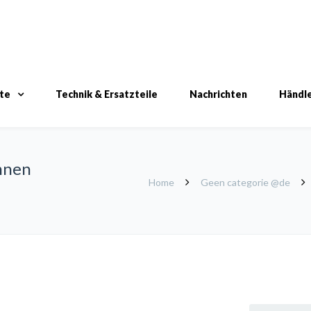
te
Technik & Ersatzteile
Nachrichten
Händl
nnen
Home
Geen categorie @de