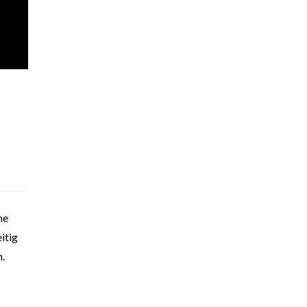
he
itig
n.