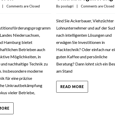
   |    
Comments are Closed
By 
poolagri
    |    
Comments are Closed
Sind Sie Ackerbauer, Viehzüchter
stitionsförderungsprogramm
Lohnunternehmer und auf der Suc
 Landes Niedersachsen,
nach intelligenten Lösungen und
d Hamburg bietet
erwägen Sie Investitionen in
haftlichen Betrieben auch
Hacktechnik? Oder einfach nur e
ktive Möglichkeiten, in
guten Kaffee und persönliche
 und nachhaltige Technik zu
Beratung? Dann lohnt sich ein Be
en. Insbesondere moderne
am Stand
k für eine präzise
che Unkrautbekämpfung
READ MORE
okus vieler Betriebe,
MORE