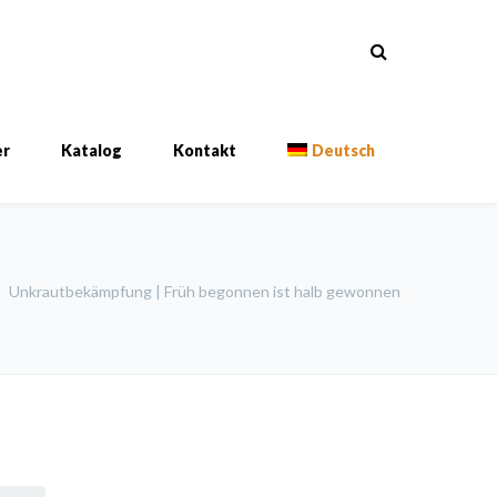
er
Katalog
Kontakt
Deutsch
Unkrautbekämpfung | Früh begonnen ist halb gewonnen