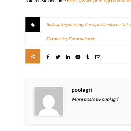
Klicken Sie den Link:
https://www.pool-agri.com/carr
Beikrautregulierung
,
Carre
,
mechanische Unkr
Sternhacke
,
Sternrollhacke
poolagri
More posts by poolagri