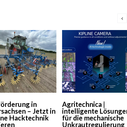
örderung in
Agritechnica |
sachsen – Jetzt in
intelligente Lösunge
ne Hacktechnik
für die mechanische
ieren
Unkrautregulierung