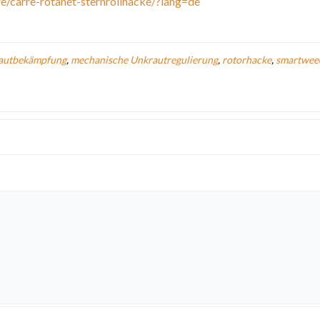
e/carre-rotanet-sternrollhacke/?lang=de
autbekämpfung
,
mechanische Unkrautregulierung
,
rotorhacke
,
smartwee