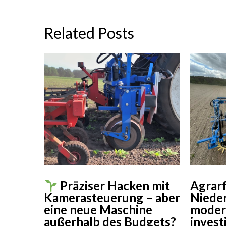
Related Posts
Agrarf
Präziser Hacken mit
Nieder
Kamerasteuerung – aber
moder
eine neue Maschine
invest
außerhalb des Budgets?