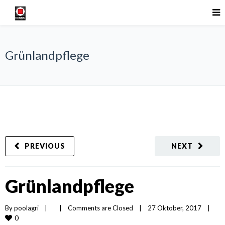
Grünlandpflege
PREVIOUS
NEXT
Grünlandpflege
By 
poolagri
|
|
Comments are Closed
|
27 Oktober, 2017    
|
0