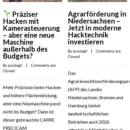
Agrarförderung in
Präziser
Niedersachsen –
Hacken mit
Jetzt in moderne
Kamerasteuerung
Hacktechnik
– aber eine neue
investieren
Maschine
außerhalb des
By 
poolagri
    |    
Comments are 
Budgets?
Closed
By 
poolagri
    |    
Comments are 
Closed
Das
Agrarinvestitionsförderungs
Mehr Präzision beim Hacken
(AFP) des Landes
und höhere Flächenleistung,
Niedersachsen, Bremen und
aber eine Neumaschine passt
Hamburg bietet
nicht ins Budget? Dann ist
landwirtschaftlichen
dieser gebrauchte CARRE
Betrieben auch 2026
PRECICAM
attraktive Möglichkeiten, in