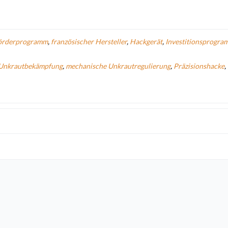
örderprogramm
,
französischer Hersteller
,
Hackgerät
,
Investitionsprogra
Unkrautbekämpfung
,
mechanische Unkrautregulierung
,
Präzisionshacke
,