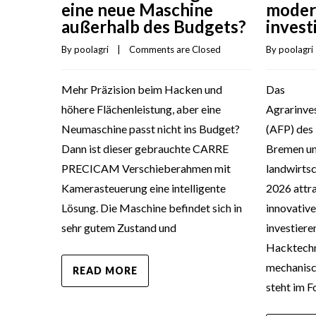
moder
eine neue Maschine
invest
außerhalb des Budgets?
By 
poolagri
 
By 
poolagri
    |    
Comments are Closed
Das
Mehr Präzision beim Hacken und
Agrarinve
höhere Flächenleistung, aber eine
(AFP) des
Neumaschine passt nicht ins Budget?
Bremen un
Dann ist dieser gebrauchte CARRE
landwirtsc
PRECICAM Verschieberahmen mit
2026 attra
Kamerasteuerung eine intelligente
innovative
Lösung. Die Maschine befindet sich in
investier
sehr gutem Zustand und
Hacktechni
mechanis
READ MORE
steht im F