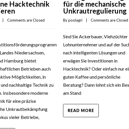
ne Hacktechnik
für die mechanische
ieren
Unkrautregulierung
   |    
Comments are Closed
By 
poolagri
    |    
Comments are Closed
Sind Sie Ackerbauer, Viehzüchter
stitionsförderungsprogramm
Lohnunternehmer und auf der Suc
 Landes Niedersachsen,
nach intelligenten Lösungen und
d Hamburg bietet
erwägen Sie Investitionen in
haftlichen Betrieben auch
Hacktechnik? Oder einfach nur e
ktive Möglichkeiten, in
guten Kaffee und persönliche
 und nachhaltige Technik zu
Beratung? Dann lohnt sich ein Be
en. Insbesondere moderne
am Stand
k für eine präzise
che Unkrautbekämpfung
READ MORE
okus vieler Betriebe,