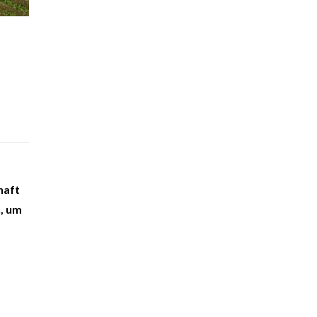
haft
n, um