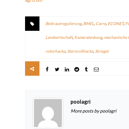
Beikrautregulierung
,
BMEL
,
Carre
,
ECONET
,
F
Landwirtschaft
,
Kameralenkung
,
mechanische 
rotorhacke
,
Sternrollhacke
,
Striegel
poolagri
More posts by poolagri