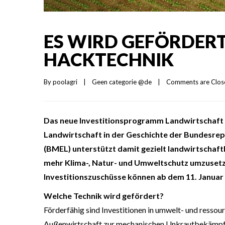
ES WIRD GEFÖRDERT
HACKTECHNIK
By 
poolagri
|
Geen categorie @de
|
Comments are Clos
Das neue Investitionsprogramm Landwirtschaft 
Landwirtschaft in der Geschichte der Bundesrep
(BMEL) unterstützt damit gezielt landwirtschaftl
mehr Klima-, Natur- und Umweltschutz umzusetz
Investitionszuschüsse können ab dem 11. Januar
Welche Technik wird gefördert?
Förderfähig sind Investitionen in umwelt- und resso
Außenwirtschaft zur mechanischen Unkrautbekämpf