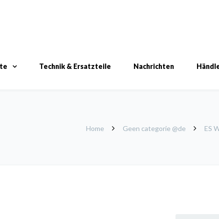
te
Technik & Ersatzteile
Nachrichten
Händl
Home
Geen categorie @de
ES 