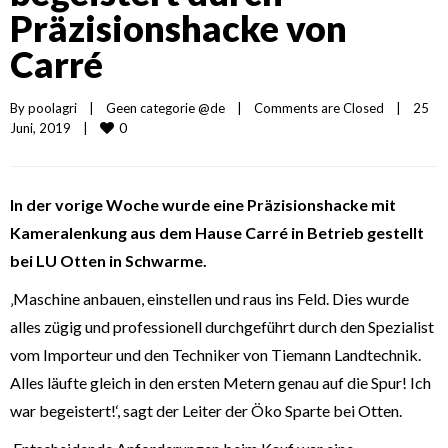
Präzisionshacke von
Carré
By 
poolagri
|
Geen categorie @de
|
Comments are Closed
|
25 
0
Juni, 2019    
|
In der vorige Woche wurde eine Präzisionshacke mit
Kameralenkung aus dem Hause Carré in Betrieb gestellt
bei LU Otten in Schwarme.
‚Maschine anbauen, einstellen und raus ins Feld. Dies wurde
alles zügig und professionell durchgeführt durch den Spezialist
vom Importeur und den Techniker von Tiemann Landtechnik.
Alles läufte gleich in den ersten Metern genau auf die Spur! Ich
war begeistert!‘, sagt der Leiter der Öko Sparte bei Otten.