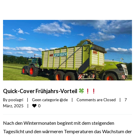
Quick-Cover Frühjahrs-Vorteil
By 
poolagri
|
Geen categorie @de
|
Comments are Closed
|
7 
0
März, 2025    
|
Nach den Wintermonaten beginnt mit dem steigenden
Tageslicht und den wärmeren Temperaturen das Wachstum der