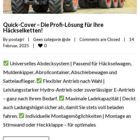
Quick-Cover – Die Profi-Lösung für Ihre
Häckselketten!
By 
poolagri
|
Geen categorie @de
|
Comments are Closed
|
14 
0
Februar, 2025    
|
Universelles Abdecksystem | Passend für Häckselwagen,
Muldenkipper, Abrollcontainer, Abschiebewagen und
Sattelauflieger.
Flexibler Antrieb nach Wahl |
Leistungsstarker Hydro-Antrieb oder zuverlässiger E-Antrieb
– ganz nach Ihrem Bedarf.
Maximale Ladekapazität | Deckt
auch Ladungshügel sicher ab, damit Sie stets voll beladen
fahren.
Individuelle Montagemöglichkeiten | Montage an
Stirnwand oder Heckklappe – für optimales