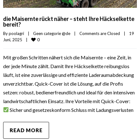
die Maisernte rückt näher – steht Ihre Häckselkette
bereit?
By 
poolagri
|
Geen categorie @de
|
Comments are Closed
|
19 
0
Juni, 2025    
|
Mit großen Schritten nähert sich die Maisernte – eine Zeit, in
der jede Minute zählt. Damit Ihre Häckselkette reibungslos
läuft, ist eine zuverlässige und effiziente Laderaumabdeckung
unverzichtbar. Quick-Cover ist die Lösung, auf die Profis
setzen: robust, bedienerfreundlich und ideal für den intensiven
landwirtschaftlichen Einsatz. Ihre Vorteile mit Quick-Cover:
Sicher und gesetzeskonform Schluss mit Ladungsverlusten
READ MORE