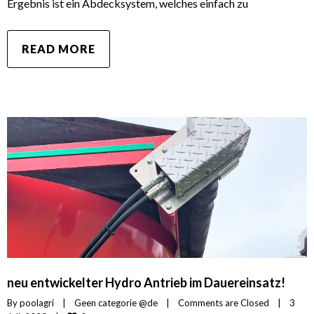
Ergebnis ist ein Abdecksystem, welches einfach zu
READ MORE
neu entwickelter Hydro Antrieb im Dauereinsatz!
By 
poolagri
|
Geen categorie @de
|
Comments are Closed
|
3 