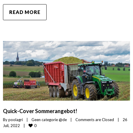
READ MORE
Quick-Cover Sommerangebot!
By 
poolagri
|
Geen categorie @de
|
Comments are Closed
|
26 
0
Juli, 2022    
|