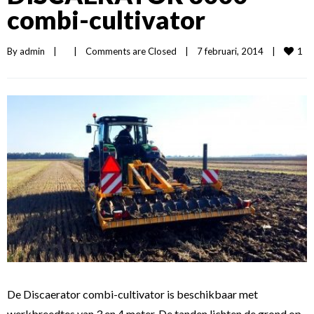
combi-cultivator
1
By 
admin
|
|
Comments are Closed
|
7 februari, 2014    
|
De Discaerator combi-cultivator is beschikbaar met
werkbreedtes van 3 en 4 meter. De tanden lichten de grond op