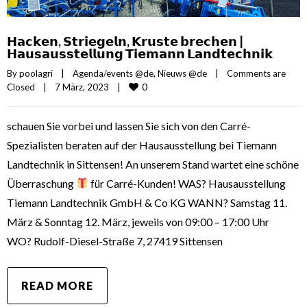
𝗛𝗮𝗰𝗸𝗲𝗻, 𝗦𝘁𝗿𝗶𝗲𝗴𝗲𝗹𝗻, 𝗞𝗿𝘂𝘀𝘁𝗲 𝗯𝗿𝗲𝗰𝗵𝗲𝗻 |
𝗛𝗮𝘂𝘀𝗮𝘂𝘀𝘀𝘁𝗲𝗹𝗹𝘂𝗻𝗴 𝗧𝗶𝗲𝗺𝗮𝗻𝗻 𝗟𝗮𝗻𝗱𝘁𝗲𝗰𝗵𝗻𝗶𝗸
By 
poolagri
|
Agenda/events @de
, 
Nieuws @de
|
Comments are 
0
Closed
|
7 März, 2023    
|
schauen Sie vorbei und lassen Sie sich von den Carré-
Spezialisten beraten auf der Hausausstellung bei Tiemann
Landtechnik in Sittensen! An unserem Stand wartet eine schöne
Überraschung
für Carré-Kunden! WAS? Hausausstellung
Tiemann Landtechnik GmbH & Co KG WANN? Samstag 11.
März & Sonntag 12. März, jeweils von 09:00 – 17:00 Uhr
WO? Rudolf-Diesel-Straße 7, 27419 Sittensen
READ MORE