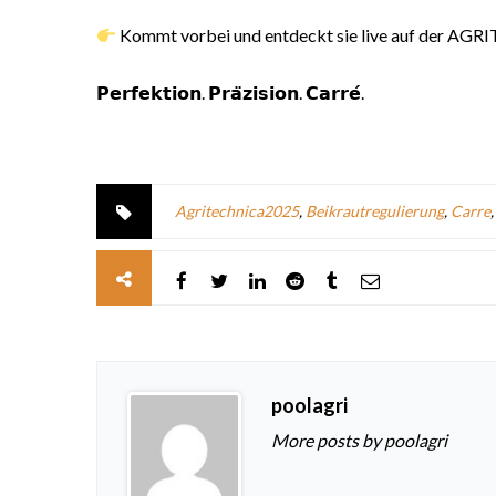
Kommt vorbei und entdeckt sie live auf der A
𝗣𝗲𝗿𝗳𝗲𝗸𝘁𝗶𝗼𝗻. 𝗣𝗿𝗮̈𝘇𝗶𝘀𝗶𝗼𝗻. 𝗖𝗮𝗿𝗿𝗲́.
Agritechnica2025
,
Beikrautregulierung
,
Carre
poolagri
More posts by poolagri