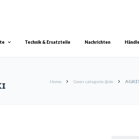
te
Technik & Ersatzteile
Nachrichten
Händl
Home
Geen categorie @de
𝗔𝗚𝗥𝗜
𝗜