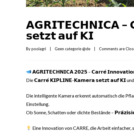
𝗔𝗚𝗥𝗜𝗧𝗘𝗖𝗛𝗡𝗜𝗖𝗔 – 𝗖
𝘀𝗲𝘁𝘇𝘁 𝗮𝘂𝗳 𝗞𝗜
By 
poolagri
|
Geen categorie @de
|
Comments are Clos
𝗔𝗚𝗥𝗜𝗧𝗘𝗖𝗛𝗡𝗜𝗖𝗔 𝟮𝟬𝟮𝟱 – 𝗖𝗮𝗿𝗿𝗲́ 𝗜𝗻𝗻𝗼𝘃𝗮𝘁𝗶
Die 𝗖𝗮𝗿𝗿𝗲́ 𝗞𝗜𝗣𝗟𝗜𝗡𝗘-𝗞𝗮𝗺𝗲𝗿𝗮 𝘀𝗲𝘁𝘇𝘁 𝗮𝘂𝗳 𝗞𝗜
Die intelligente Kamera erkennt automatisch die Pfla
Einstellung.
Ob Sonne, Schatten oder dichte Bestände – 𝗣𝗿𝗮̈𝘇𝗶𝘀𝗶𝗼𝗻 𝗶
Eine Innovation von CARRE, die Arbeit einfacher, 