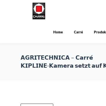
Home
Carré
Produk
𝗔𝗚𝗥𝗜𝗧𝗘𝗖𝗛𝗡𝗜𝗖𝗔 – 𝗖𝗮𝗿𝗿𝗲́
𝗞𝗜𝗣𝗟𝗜𝗡𝗘-𝗞𝗮𝗺𝗲𝗿𝗮 𝘀𝗲𝘁𝘇𝘁 𝗮𝘂𝗳 