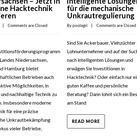
sachsen – Jetzt in
intelligente Lösunge
ne Hacktechnik
für die mechanische
ieren
Unkrautregulierung
   |    
Comments are Closed
By 
poolagri
    |    
Comments are Closed
Sind Sie Ackerbauer, Viehzüchter
stitionsförderungsprogramm
Lohnunternehmer und auf der Suc
 Landes Niedersachsen,
nach intelligenten Lösungen und
d Hamburg bietet
erwägen Sie Investitionen in
haftlichen Betrieben auch
Hacktechnik? Oder einfach nur e
ktive Möglichkeiten, in
guten Kaffee und persönliche
 und nachhaltige Technik zu
Beratung? Dann lohnt sich ein Be
en. Insbesondere moderne
am Stand
k für eine präzise
che Unkrautbekämpfung
READ MORE
okus vieler Betriebe,