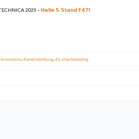
GRITECHNICA 2025 –
𝗛𝗮𝗹𝗹𝗲 𝟱, 𝗦𝘁𝗮𝗻𝗱 𝗙𝟰𝟳
!
,
Innovation
,
Kameralenkung
,
KI
,
smartweeding