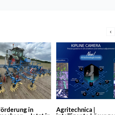
örderung in
Agritechnica |