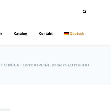
er
Katalog
Kontakt
Deutsch
𝗘𝗖𝗛𝗡𝗜𝗖𝗔 – 𝗖𝗮𝗿𝗿𝗲́ 𝗞𝗜𝗣𝗟𝗜𝗡𝗘-𝗞𝗮𝗺𝗲𝗿𝗮 𝘀𝗲𝘁𝘇𝘁 𝗮𝘂𝗳 𝗞𝗜