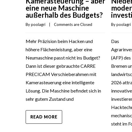
Nieder
Kamerasteuerung – aber
moder
eine neue Maschine
invest
außerhalb des Budgets?
By 
poolagri
 
By 
poolagri
    |    
Comments are Closed
Das
Mehr Präzision beim Hacken und
Agrarinve
höhere Flächenleistung, aber eine
(AFP) des
Neumaschine passt nicht ins Budget?
Bremen un
Dann ist dieser gebrauchte CARRE
landwirtsc
PRECICAM Verschieberahmen mit
2026 attra
Kamerasteuerung eine intelligente
innovative
Lösung. Die Maschine befindet sich in
investier
sehr gutem Zustand und
Hacktechni
mechanis
READ MORE
steht im F