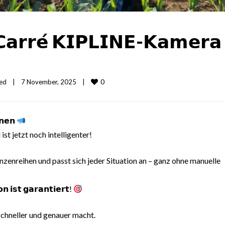
𝗮𝗿𝗿𝗲́ 𝗞𝗜𝗣𝗟𝗜𝗡𝗘-𝗞𝗮𝗺𝗲𝗿𝗮
0
ed
|
7 November, 2025    
|
𝗻𝗲𝗻
 und ist jetzt noch intelligenter!
nzenreihen und passt sich jeder Situation an – ganz ohne manuelle
𝘀𝘁 𝗴𝗮𝗿𝗮𝗻𝘁𝗶𝗲𝗿𝘁!
schneller und genauer macht.